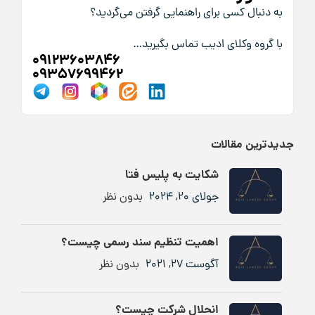
به دنبال کسی برای راهنمایی گرفتن می‌گردید؟
با گروه وکلای ادیب تماس بگیرید…
09123603846
09357699462
جدیدترین مقالات
شکایت به پلیس فتا
جولای 20, 2024
بدون نظر
اهمیت تنظیم سند رسمی چیست؟
آگوست 27, 2021
بدون نظر
انحلال شرکت چیست؟