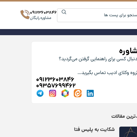
09123603846
مشاوره رایگان
اوره
دنبال کسی برای راهنمایی گرفتن می‌گردید؟
گروه وکلای ادیب تماس بگیرید…
09123603846
09357699462
رین مقالات
شکایت به پلیس فتا