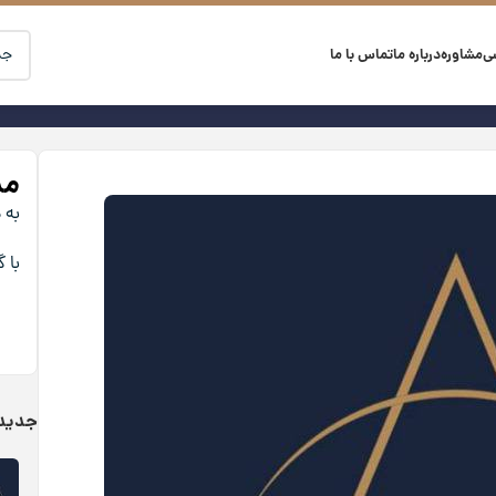
ی
مشاوره
درباره ما
تماس با ما
مش
به 
با 
جدیدت